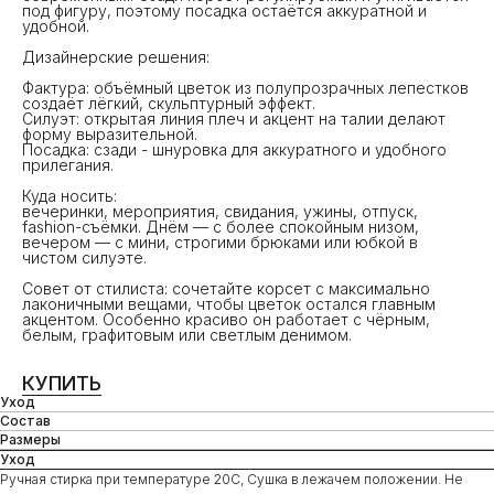
под фигуру, поэтому посадка остаётся аккуратной и
удобной.
Дизайнерские решения:
Фактура: объёмный цветок из полупрозрачных лепестков
создаёт лёгкий, скульптурный эффект.
Силуэт: открытая линия плеч и акцент на талии делают
форму выразительной.
Посадка: сзади - шнуровка для аккуратного и удобного
прилегания.
Куда носить:
вечеринки, мероприятия, свидания, ужины, отпуск,
fashion-съёмки. Днём — с более спокойным низом,
вечером — с мини, строгими брюками или юбкой в
чистом силуэте.
Совет от стилиста: сочетайте корсет с максимально
лаконичными вещами, чтобы цветок остался главным
акцентом. Особенно красиво он работает с чёрным,
белым, графитовым или светлым денимом.
КУПИТЬ
Уход
Состав
Размеры
Уход
Ручная стирка при температуре 20С, Сушка в лежачем положении. Не