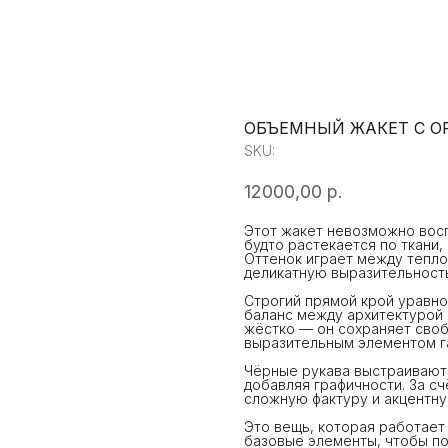
ОБЪЕМНЫЙ ЖАКЕТ С О
SKU:
12000,00
р.
Этот жакет невозможно восп
будто растекается по ткани,
Оттенок играет между тепло
деликатную выразительност
Строгий прямой крой уравно
баланс между архитектурой 
жёстко — он сохраняет своб
выразительным элементом г
Чёрные рукава выстраивают 
добавляя графичности. За с
сложную фактуру и акцентну
Это вещь, которая работает
базовые элементы, чтобы п