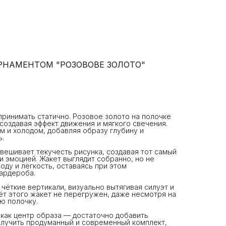
РНАМЕНТОМ "РОЗОВОВЕ ЗОЛОТО"
ринимать статично. Розовое золото на полочке
 создавая эффект движения и мягкого свечения.
м и холодом, добавляя образу глубину и
ь.
вешивает текучесть рисунка, создавая тот самый
и эмоцией. Жакет выглядит собранно, но не
оду и лёгкость, оставаясь при этом
ардероба.
чёткие вертикали, визуально вытягивая силуэт и
чёт этого жакет не перегружен, даже несмотря на
ю полочку.
 как центр образа — достаточно добавить
олучить продуманный и современный комплект,