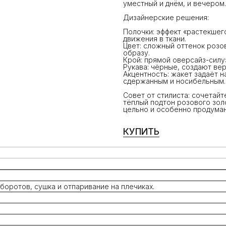
уместный и днём, и вечером.
Дизайнерские решения:
Полочки: эффект «растекшег
движения в ткани.
Цвет: сложный оттенок розо
образу.
Крой: прямой оверсайз-силу
Рукава: чёрные, создают вер
Акцентность: жакет задаёт 
сдержанным и носибельным.
Совет от стилиста: сочетай
тёплый подтон розового зол
цельно и особенно продуман
КУПИТЬ
оротов, сушка и отпаривание на плечиках.